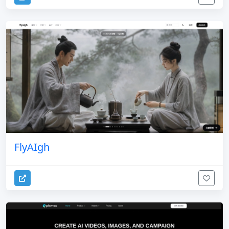
FlyAIgh