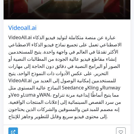
Videoall.ai
VideoAll.ai عبارة عن منصة متكاملة لتوليد فيديو الذكاء
الاصطناعي تعمل على تجميع نماذج فيديو الذكاء الاصطناعي
الأكثر تقدمًا في العالم في واجهة واحدة. يتيح للمستخدمين
إنشاء مقاطع فيديو عالية الجودة من المطالبات النصية أو
الصور أو البرامج النصية في دقائق دون الحاجة إلى مهارات
التحرير. على عكس الأدوات ذات النموذج الواحد، يتيح
VideoAll.ai للمستخدمين إمكانية الوصول إلى العديد من
النماذج عالية المستوى مثل Seedance وKling وRunway
وVeo وLuma وWAN، مما يتيح أنماطًا إبداعية مرنة تتراوح
من سرد القصص السينمائية إلى إعلانات المنتجات الواقعية.
إنه مصمم للمبدعين والمسوقين والشركات الذين يحتاجون
إلى محتوى فيديو سريع وقابل للتطوير وجاهز للإنتاج.