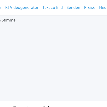
r
KI-Videogenerator
Text zu Bild
Senden
Preise
Heu
e Stimme