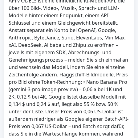
APIMODELS ist eine einheitliche KI-Modell-API, die
über 100 Bild-, Video-, Musik-, Sprach- und LLM-
Modelle hinter einem Endpunkt, einem API-
Schlüssel und einem Gleichgewicht bereitstellt.
Anstatt separat ein Konto bei OpenAI, Google,
Anthropic, ByteDance, Suno, ElevenLabs, MiniMax,
xAI, DeepSeek, Alibaba und Zhipu zu eröffnen –
jeweils mit eigenem SDK, Abrechnungs- und
Genehmigungsprozess – melden Sie sich einmal an
und wechseln das Modell, indem Sie eine einzelne
Zeichenfolge ändern. Flaggschiff-Bildmodelle, Preis
pro Bild ohne Token-Rechnung: • Nano Banana Pro
(gemini-3-pro-image-preview) – 0,06 $ bei 1K und
2K, 0,12 $ bei 4K. Google listet dasselbe Modell mit
0,134 $ und 0,24 $ auf, liegt also 55 % bzw. 50 %
unter der Liste. Unser Preis von 0,06 US-Dollar ist
außerdem niedriger als Googles eigener Batch-API-
Preis von 0,067 US-Dollar – und Batch sorgt dafür,
dass Sie in die Warteschlange kommen, während