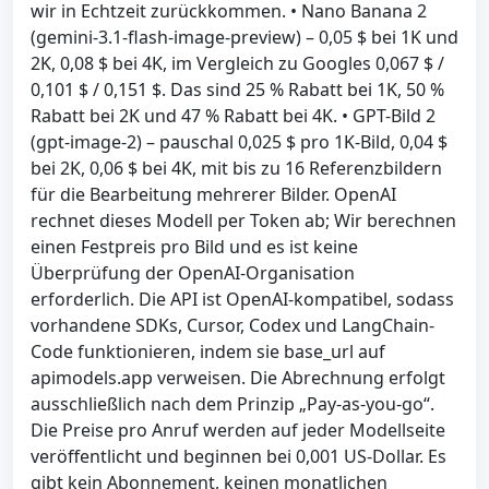
wir in Echtzeit zurückkommen. • Nano Banana 2
(gemini-3.1-flash-image-preview) – 0,05 $ bei 1K und
2K, 0,08 $ bei 4K, im Vergleich zu Googles 0,067 $ /
0,101 $ / 0,151 $. Das sind 25 % Rabatt bei 1K, 50 %
Rabatt bei 2K und 47 % Rabatt bei 4K. • GPT-Bild 2
(gpt-image-2) – pauschal 0,025 $ pro 1K-Bild, 0,04 $
bei 2K, 0,06 $ bei 4K, mit bis zu 16 Referenzbildern
für die Bearbeitung mehrerer Bilder. OpenAI
rechnet dieses Modell per Token ab; Wir berechnen
einen Festpreis pro Bild und es ist keine
Überprüfung der OpenAI-Organisation
erforderlich. Die API ist OpenAI-kompatibel, sodass
vorhandene SDKs, Cursor, Codex und LangChain-
Code funktionieren, indem sie base_url auf
apimodels.app verweisen. Die Abrechnung erfolgt
ausschließlich nach dem Prinzip „Pay-as-you-go“.
Die Preise pro Anruf werden auf jeder Modellseite
veröffentlicht und beginnen bei 0,001 US-Dollar. Es
gibt kein Abonnement, keinen monatlichen