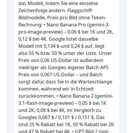
das Modell, indem Sie eine einzelne
Zeichenfolge ändern. Flaggschiff-
Bildmodelle, Preis pro Bild ohne Token-
Rechnung: • Nano Banana Pro (gemini-3-
pro-image-preview) – 0,06 $ bei 1K und 2K,
0,12 $ bei 4K. Google listet dasselbe
Modell mit 0,134 $ und 0,24 $ auf, liegt
also 55 % bzw. 50 % unter der Liste. Unser
Preis von 0,06 US-Dollar ist außerdem
niedriger als Googles eigener Batch-API-
Preis von 0,067 US-Dollar – und Batch
sorgt dafür, dass Sie in die Warteschlange
kommen, während wir in Echtzeit
zurückkommen. • Nano Banana 2 (gemini-
3.1-flash-image-preview) – 0,05 $ bei 1K
und 2K, 0,08 $ bei 4K, im Vergleich zu
Googles 0,067 $ / 0,101 $ / 0,151 $. Das
sind 25 % Rabatt bei 1K, 50 % Rabatt bei 2K
und 47 % Rabatt bei 4K. • GPT-Bild 2 (gpt-