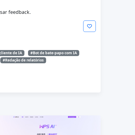
isar feedback.
liente de IA
#Bot de bate-papo com IA
#Redação de relatórios