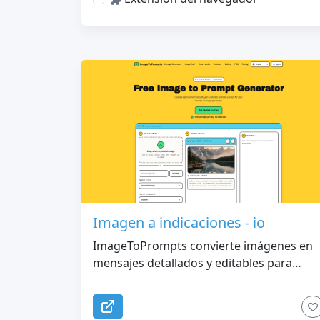
Imagen a indicaciones - io
ImageToPrompts convierte imágenes en
mensajes detallados y editables para
generadores de imágenes de IA. También
incluye herramientas de generación de
imágenes con IA en vivo y generación de