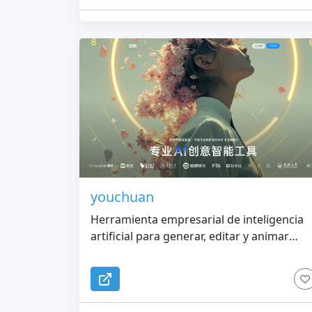
pixel art con IA para crear imágenes a
partir de texto e imágenes de referencia
opcionales.
youchuan
Herramienta empresarial de inteligencia
artificial para generar, editar y animar
imágenes creativas.