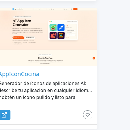
AppIconCocina
Generador de íconos de aplicaciones AI:
describe tu aplicación en cualquier idioma
y obtén un ícono pulido y listo para
producción en segundos. Exportación con
un solo clic para iOS, Android y Web con
todos los tamaños incluidos.