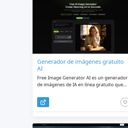
Generador de imágenes gratuito
AI
Free Image Generator AI es un generador
de imágenes de IA en línea gratuito que
convierte mensajes de texto en imágenes
y transforma fotos existentes con IA, sin
necesidad de registrarse. Admite múltiple
modelos, incluidos Flux, Seedream, Nano
Banana y GPT Image, con créditos diarios
gratuitos.