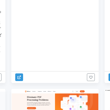
っ
る
容
プ
ゼ
シ
す