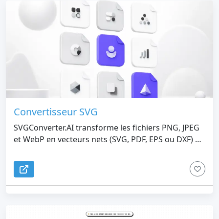
Convertisseur SVG
SVGConverter.AI transforme les fichiers PNG, JPEG
et WebP en vecteurs nets (SVG, PDF, EPS ou DXF) ou
vous permet de décrire une idée et de générer de
nouvelles illustrations SVG avec l'IA. Gratuit, rapide
et entièrement en ligne. Que vous ayez besoin de
vectoriser un logo, de préparer des illustrations
prêtes à imprimer ou de créer des icônes
personnalisées à partir de zéro, nos outils basés