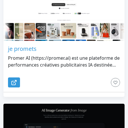
je promets
Promer AI (https://promer.ai) est une plateforme de
performances créatives publicitaires IA destinée
aux annonceurs de commerce électronique. Il
transforme une URL de produit ou une image de
produit en créations publicitaires structurées et
prêtes pour la plate-forme en lisant d'abord le
produit - en extrayant les points forts, en identifiant
le client idéal et en créant des concepts
publicitaires à partir de ce contexte avant qu'un
visuel ne soit généré. Utilisé par plus de 3 000
marchands, plus de 1 million d'annonces générées,