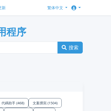
更新
繁体中文
 應用程序
搜索
代碼助手 (468)
文案撰寫 (1504)