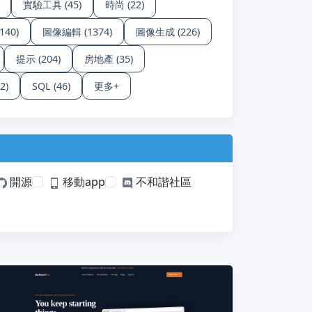
實驗工具 (45)
時尚 (22)
40)
圖像編輯 (1374)
圖像生成 (226)
提示 (204)
房地產 (35)
2)
SQL (46)
更多+
開源
移動app
不和諧社區