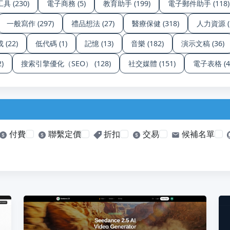
 (230)
電子商務 (5)
教育助手 (199)
電子郵件助手 (118)
一般寫作 (297)
禮品想法 (27)
醫療保健 (318)
人力資源 (1
(22)
低代碼 (1)
記憶 (13)
音樂 (182)
演示文稿 (36)
)
搜索引擎優化（SEO） (128)
社交媒體 (151)
電子表格 (4
付費
聯繫定價
折扣
交易
候補名單