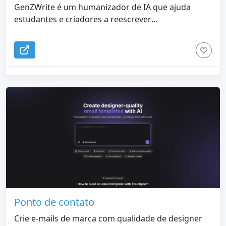
GenZWrite é um humanizador de IA que ajuda
estudantes e criadores a reescrever
instantaneamente o texto gerado por IA em uma
escrita natural e com som humano que reduz os
sinalizadores de detecção. Controle o tom
(acadêmico, casual, profissional) e até transforme
qualquer texto em áudio ou narração estilo
podcast
Ponto de contato
Crie e-mails de marca com qualidade de designer