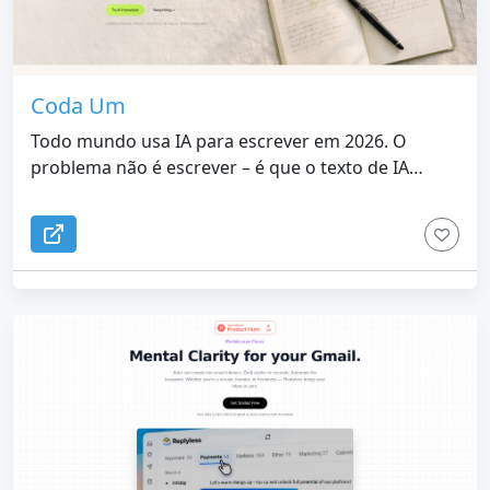
Coda Um
Todo mundo usa IA para escrever em 2026. O
problema não é escrever – é que o texto de IA
agora pode ser detectado por professores, pelo
Google e por seus leitores em segundos. O Coda
One humaniza o texto gerado por IA para que
pareça que você realmente o escreveu – a
pontuação média de detecção cai de 56% para 12%.
Além de mais de 100 ferramentas de navegador
gratuitas (PDF, imagem, código, vídeo) — sem
inscrição, sem upload, tudo roda em seu
navegador.