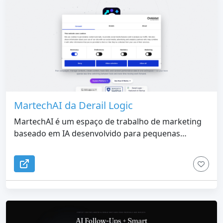
MartechAI da Derail Logic
MartechAI é um espaço de trabalho de marketing
baseado em IA desenvolvido para pequenas
empresas, agências, consultores e equipes em
crescimento que desejam gerenciar campanhas,
CRM, conteúdo, e-mail, páginas de destino, SEO,
análises, fluxos de trabalho sociais, tarefas e
insights assistidos por IA de uma plataforma
conectada. Em vez de agir como outra ferramenta
autônoma de escrita de IA, o MartechAI foi