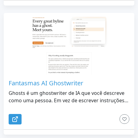
Fantasmas AI Ghostwriter
Ghosts é um ghostwriter de IA que você descreve
como uma pessoa. Em vez de escrever instruções,
você responde a algumas perguntas de um redator
especialista, e ele entrega um rascunho pesquisado
com citações verificáveis ​​​​em sua própria voz
treinada.