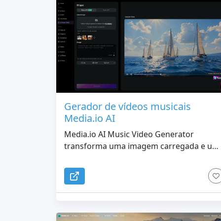
Gerador de vídeos musicais
Media.io AI
Media.io AI Music Video Generator
transforma uma imagem carregada e um
prompt de história em um videoclipe
cinematográfico com recursos visuais de
IA, fluxo musical e transições.