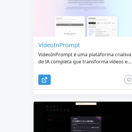
VídeoInPrompt
VideoInPrompt é uma plataforma criativa
de IA completa que transforma vídeos e
imagens em prompts de alta qualidade,
gera imagens e vídeos de IA
impressionantes a partir de texto ou
imagens e oferece suporte aos mais
recentes modelos de IA líderes com
predefinições profissionais para cada
fluxo de trabalho criativo.