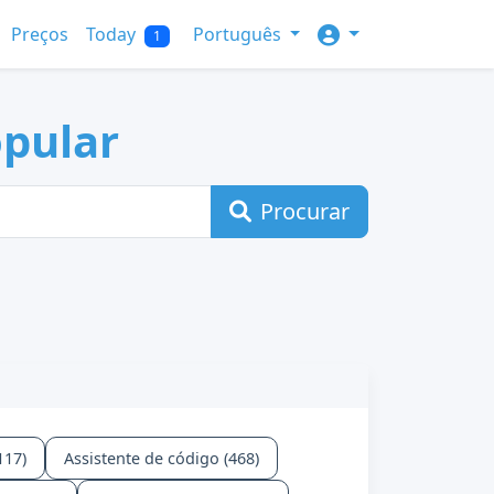
Preços
Today
Português
1
opular
Procurar
117)
Assistente de código (468)