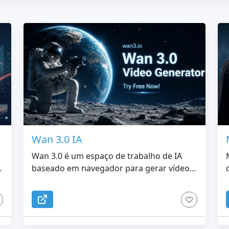
Wan 3.0 IA
Wan 3.0 é um espaço de trabalho de IA
,
baseado em navegador para gerar vídeos
e imagens sem uma configuração de
produção complicada. Transforme
prompts de texto, fotos, primeiro e último
quadro ou mídia de referência em clipes