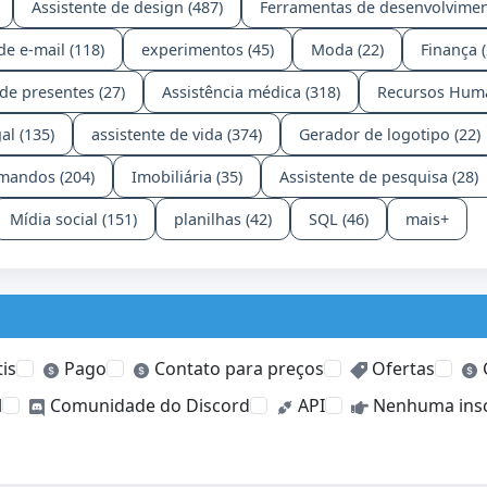
Assistente de design (487)
Ferramentas de desenvolvimen
de e-mail (118)
experimentos (45)
Moda (22)
Finança (
 de presentes (27)
Assistência médica (318)
Recursos Huma
al (135)
assistente de vida (374)
Gerador de logotipo (22)
mandos (204)
Imobiliária (35)
Assistente de pesquisa (28)
Mídia social (151)
planilhas (42)
SQL (46)
mais+
is
Pago
Contato para preços
Ofertas
C
l
Comunidade do Discord
API
Nenhuma insc