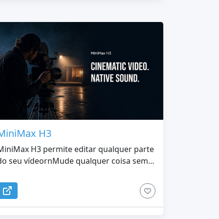
MiniMax H3
MiniMax H3 permite editar qualquer parte
do seu vídeornMude qualquer coisa sem
refazer a filmagem. O MiniMax H3 pode
trocar personagens e objetos, substituir
planos de fundo, reacender uma cena,
reescrever diálogos e clonar vozes – tudo