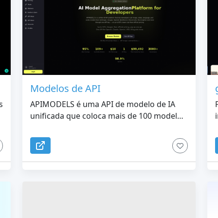
Modelos de API
s
APIMODELS é uma API de modelo de IA
unificada que coloca mais de 100 modelos
de imagem, vídeo, música, fala e LLM em
um endpoint, uma chave de API e um
equilíbrio. Em vez de abrir uma conta com
OpenAI, Google, Anthropic, ByteDance,
Suno, ElevenLabs, MiniMax, xAI, DeepSeek,
Alibaba e Zhipu separadamente – cada um
com seu próprio SDK, faturamento e
processo de aprovação – você se inscreve