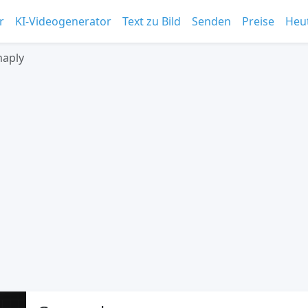
r
KI-Videogenerator
Text zu Bild
Senden
Preise
Heu
aply