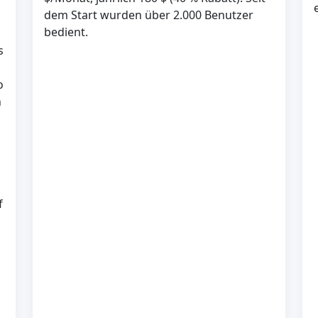
dem Start wurden über 2.000 Benutzer
bedient.
s
o
n
f